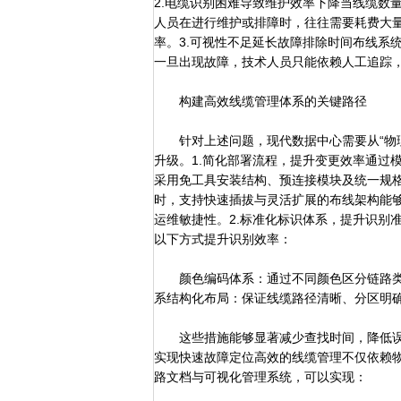
2.电缆识别困难导致维护效率下降当线缆数
人员在进行维护或排障时，往往需要耗费大
率。3.可视性不足延长故障排除时间布线系
一旦出现故障，技术人员只能依赖人工追踪
构建高效线缆管理体系的关键路径
针对上述问题，现代数据中心需要从“物理
升级。1.简化部署流程，提升变更效率通过
采用免工具安装结构、预连接模块及统一规
时，支持快速插拔与灵活扩展的布线架构能够
运维敏捷性。2.标准化标识体系，提升识别
以下方式提升识别效率：
颜色编码体系：通过不同颜色区分链路类
系结构化布局：保证线缆路径清晰、分区明
这些措施能够显著减少查找时间，降低误插
实现快速故障定位高效的线缆管理不仅依赖
路文档与可视化管理系统，可以实现：