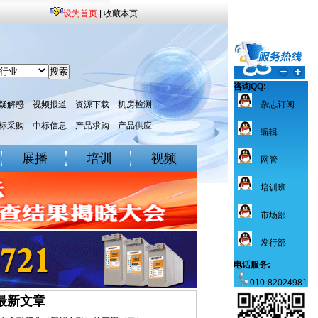
设为首页
|
收藏本页
咨询QQ:
疑解惑
视频报道
资源下载
机房检测
杂志订阅
标采购
中标信息
产品求购
产品供应
编辑
展播
培训
视频
网管
培训班
市场部
发行部
电话服务:
010-82024981
最新文章