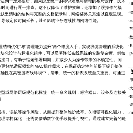
量达到一定规模后，如果缺乏统一的标识规范与清晰的布局设计，技术
·
U
量时间进行逐一排查。这不仅降低了维护效率，还增加了误操作的概
·
锂
统缺乏清晰的结构与完整的文档记录时，网络链路关系难以直观呈现。
，导致定位时间延长，甚至影响业务连续性与网络性能。
·
三
·
节
·
数
·
具
结构优化”与“管理能力提升”两个维度入手，实现线缆管理的系统化
模块化设计与标准化组件，可以显著降低布线系统的安装复杂度。例如
·
[
格接口，有助于缩短部署周期，并减少人为操作带来的不确定性。同
更好地适应频繁的MAC操作需求，在保证稳定性的前提下提升整体
准确性在高密度布线环境中，清晰、统一的标识系统至关重要。可通过
·
用
·
大
型或网络层级规范化标签：统一命名规则，标注端口、设备及连接关
·
数
确
·
避
、误拔等操作风险，从而提升整体维护效率。3.增强可视化能力，
·
O
物理结构优化，还需要借助数字化手段提升可视性。通过建立完善的链