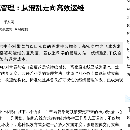
·
A
缆管理：从混乱走向高效运维
·
A
·
让
 来源：千家网
·
数
腾讯微博
网易微博
·
数
·
数
据中心对带宽与端口密度的需求持续增长，高密度布线已成为常
·
数
部署与运维的复杂度。若缺乏科学的管理方法，线缆混乱不仅会
·
数
险与运营成本。
·
数
中心对带宽与端口密度的需求持续增长，高密度布线已成为常态。然
维的复杂度。若缺乏科学的管理方法，线缆混乱不仅会降低运维效率，
·
为
此，构建结构化、标准化且具备良好可视性的线缆管理体系，已成为现
体现在以下几个方面：1.部署复杂与频繁变更带来的压力数据中心
·
数
作）十分频繁。传统布线方式往往依赖多种工具及人工调整，不仅增
度环境下，这种低效方式会进一步放大实施难度，影响整体交付效率。
·
用