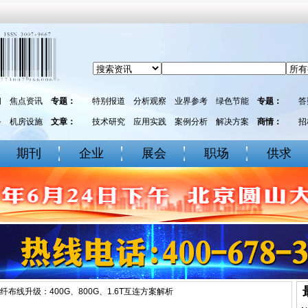
闻
焦点资讯
专题：
特别报道
分析观察
业界参考
绿色节能
专题：
答
务
机房设施
文章：
技术研究
应用实践
案例分析
解决方案
商情：
招
期刊
企业
展会
职场
供求
纤布线升级：400G、800G、1.6T互连方案解析