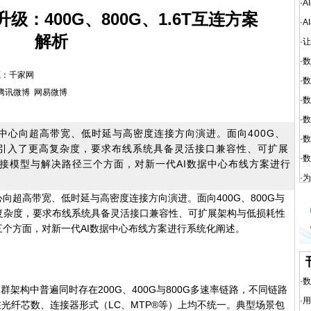
·
A
级：400G、800G、1.6T互连方案
·
A
解析
·
让
·
数
 来源：千家网
·
数
腾讯微博
网易微博
·
数
·
数
中心向超高带宽、低时延与高密度连接方向演进。面向400G、
·
数
层面引入了更高复杂度，要求布线系统具备灵活接口兼容性、可扩展
·
数
接模型与解决路径三个方面，对新一代AI数据中心布线方案进行
·
为
向超高带宽、低时延与高密度连接方向演进。面向400G、800G与
高复杂度，要求布线系统具备灵活接口兼容性、可扩展架构与低损耗性
个方面，对新一代AI数据中心布线方案进行系统化阐述。
·
数
架构中普遍同时存在200G、400G与800G多速率链路，不同链路
·
用
并在光纤芯数、连接器形式（LC、MTP®等）上均不统一。典型场景包