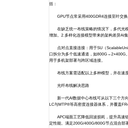
括：
GPU节点常采用400GDR4连接至叶交
在缺乏统一布线策略的情况下，多代光模
增加。2.多样化连接模型带来的架构差异A
点对点直接连接：用于SU（ScalableU
口拆分为多个低速通道，如800G→2×40
用于多机架部署与跨区域连接。
布线方案需适配以上多种模型，并在速度
光纤布线解决思路
新一代AI数据中心布线可从以下三个方向
LC与MTP®等高密度连接器体系，并覆盖F
APC端面工艺降低回波损耗，提升高速链路
定性能。满足200G/400G/800G节点混合