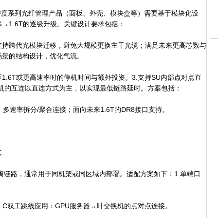
度系列光纤管理产品（面板、外壳、模块盒等）需要基于模块化设
G→1.6T的逐级升级。关键设计要求包括：
持跨代光模块迁移，避免大规模更换主干光缆；满足未来更高芯数与
场景的结构设计，优化气流。
6T或更高速率时的停机时间与额外投资。3.支持SU内部点对点直
–交换机的互连以直连方式为主，以实现最低链路延时。方案包括：
速率拆分/聚合连接；面向未来1.6T的DR8接口支持。
式
距离链路，通常用于同机架或同区域内部署。适配方案如下：1.单端口
OS2LC双工跳线应用：GPU服务器↔叶交换机的点对点连接。