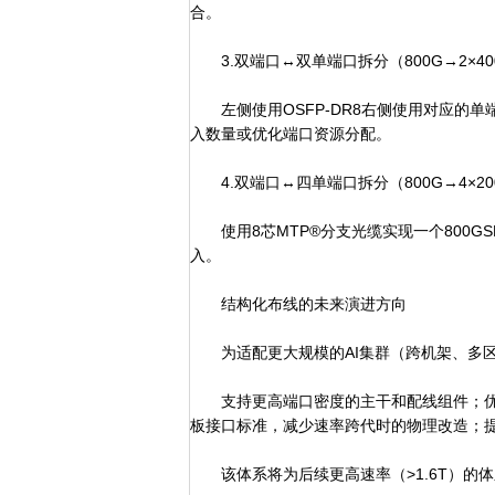
合。
3.双端口↔双单端口拆分（800G→2×400G
左侧使用OSFP-DR8右侧使用对应的单端
入数量或优化端口资源分配。
4.双端口↔四单端口拆分（800G→4×20
使用8芯MTP®分支光缆实现一个800GSR
入。
结构化布线的未来演进方向
为适配更大规模的AI集群（跨机架、多区
支持更高端口密度的主干和配线组件；优化模
板接口标准，减少速率跨代时的物理改造；
该体系将为后续更高速率（>1.6T）的