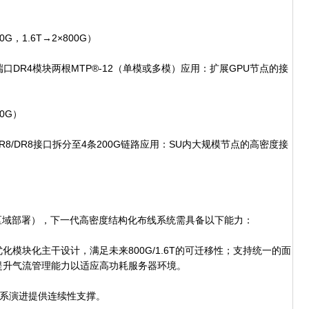
，1.6T→2×800G）
口DR4模块两根MTP®-12（单模或多模）应用：扩展GPU节点的接
0G）
8/DR8接口拆分至4条200G链路应用：SU内大规模节点的高密度接
域部署），下一代高密度结构化布线系统需具备以下能力：
块化主干设计，满足未来800G/1.6T的可迁移性；支持统一的面
提升气流管理能力以适应高功耗服务器环境。
体系演进提供连续性支撑。