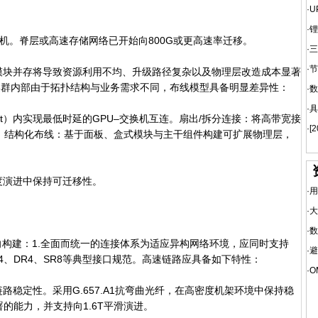
·
U
·
锂
换机。脊层或高速存储网络已开始向800G或更高速率迁移。
·
三
·
节
块并存将导致资源利用不均、升级路径复杂以及物理层改造成本显著
I集群内部由于拓扑结构与业务需求不同，布线模型具备明显差异性：
·
数
·
具
nit）内实现最低时延的GPU–交换机互连。扇出/拆分连接：将高带宽接
·
[
0G。结构化布线：基于面板、盒式模块与主干组件构建可扩展物理层，
演进中保持可迁移性。
·
用
·
大
·
数
构建：1.全面而统一的连接体系为适应异构网络环境，应同时支持
·
避
R4、DR4、SR8等典型接口规范。高速链路应具备如下特性：
·
O
稳定性。采用G.657.A1抗弯曲光纤，在高密度机架环境中保持稳
部署的能力，并支持向1.6T平滑演进。