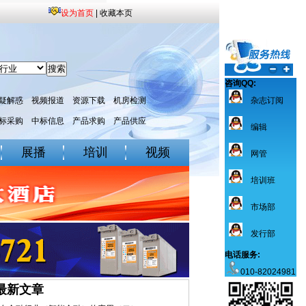
设为首页
|
收藏本页
咨询QQ:
疑解惑
视频报道
资源下载
机房检测
杂志订阅
标采购
中标信息
产品求购
产品供应
编辑
展播
培训
视频
网管
培训班
市场部
发行部
电话服务:
010-82024981
最新文章