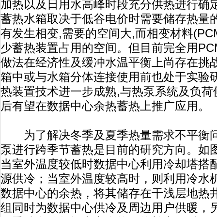
加热以及日用水高峰时段充分供热进行确定
蓄热水箱取决于低谷电价时需要储存热量
有发生相变,需要的空间大,而相变材料(PC
少蓄热装置占用的空间。但目前完全用PC
做法在经济性及缓冲水温平衡上尚存在挑战
箱中或与水箱分体连接使用前也处于实验研
热装置技术进一步成熟,与热泵系统及负荷
后有望在数据中心余热蓄热上推广应用。
为了解决冬季及夏季热量需求不平衡问
泵进行跨季节蓄热是目前的研究方向。如
当室外温度较低时数据中心利用冷却塔搭
源供冷；当室外温度较高时，则利用冷水
数据中心的余热，将其储存在干浅层地热
组同时为数据中心供冷及周边用户供暖，