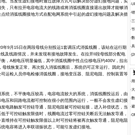
接地。当发生虚幻接地时通过故障方式可以解决部分虚幻接地问题，实
·
U
消失，只有拉开电容电流大的线路或将消弧线圈直接退出故障才能够消
·
锂
性点经消弧线圈接地方式在配电网系统中引起的虚幻接地问题及解决措
·
三
·
节
·
数
·
具
020年9月15日在两段母线分别投运1套调压式消弧线圈，该站在运行期
查母线及线路情况，并未发现有接地故障发生。在拉开II段母线部分配电
·
[
衡，A相电压明显偏低，其中消弧线圈中性点位移电压约400V，拉出
后，母线恢复正常。再次投入消弧线圈后，系统仍可正常运行。因此判
公司运检人员停电检修消弧线圈，接地变压器、阻尼电阻、控制装置等
·
用
·
大
系统，不平衡电压较高，电容电流较大的系统，消弧线圈投运后，由
·
数
移电压和回路电流都可控制在很小的范围内运行，一般不会发生虚幻接
·
避
触发电路触发可控硅导通，阻尼电阻被可控硅短接，进入补偿状态，当
压低于可控硅触发限值时，线圈电流过零可控硅关断后无法触发导通，
·
O
一直维持在可控硅触发限值以上时可控硅将被再次触发导通，阻尼电阻
系统电容将进入串联谐振状态，可能引发虚幻接地。