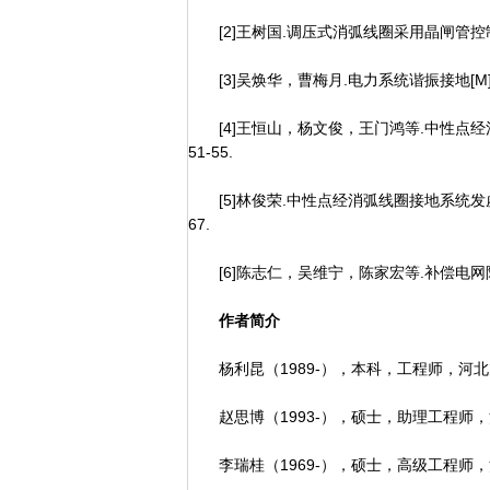
[2]王树国.调压式消弧线圈采用晶闸管控制一
[3]吴焕华，曹梅月.电力系统谐振接地[M].
[4]王恒山，杨文俊，王门鸿等.中性点经消弧
51-55.
[5]林俊荣.中性点经消弧线圈接地系统发虚幻
67.
[6]陈志仁，吴维宁，陈家宏等.补偿电网阻尼率
作者简介
杨利昆（1989-），本科，工程师，河
赵思博（1993-），硕士，助理工程师
李瑞桂（1969-），硕士，高级工程师