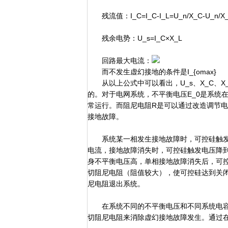
残流值：I_C=I_C-I_L=U_n/X_C-U_n/X
残余电势：U_s=I_C×X_L
回路最大电流：
而不发生虚幻接地的条件是I_{omax}
从以上公式中可以看出，U_s、X_C、X
的。对于电网系统，不平衡电压E_0是系统
常运行。而阻尼电阻R是可以通过改造调节
接地故障。
系统某一相发生接地故障时，可控硅触发
电流，接地故障消失时，可控硅触发电压降
身不平衡电压高，单相接地故障消失后，可
切阻尼电阻（阻值较大），使可控硅达到关
尼电阻退出系统。
在系统不同的不平衡电压和不同系统电容
切阻尼电阻来消除虚幻接地故障发生。通过在