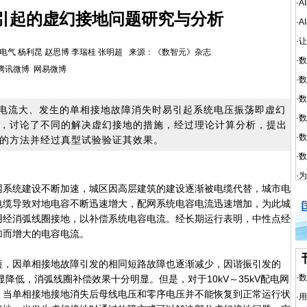
·
A
引起的虚幻接地问题研究与分析
·
A
·
让
作者：旭辉电气 杨利昆 赵思博 李瑞桂 张明超 来源：《数智元》杂志
·
数
腾讯微博
网易微博
·
数
·
数
电流大、发生的单相接地故障消失时易引起系统电压振荡即虚幻
·
数
，讨论了不同的解决虚幻接地的措施，经过理论计算分析，提出
·
数
的方法并经过真型试验验证其效果。
·
数
·
为
系统建设不断加速，城区因高层建筑的建设逐渐被电缆代替，城市电
电缆导致对地电容不断迅速增大，配网系统电容电流迅速增加，为此城
用经消弧线圈接地，以补偿系统电容电流。经长期运行表明，中性点经
加而增大的电容电流。
，因单相接地故障引发的相同短路故障也逐渐减少，因谐振引发的
·
数
降低，消弧线圈补偿效果十分明显。但是，对于10kV～35kV配电网
，当单相接地接地消失后母线电压和零序电压并不能恢复到正常运行状
·
用