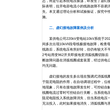
态，而是引起系统电压振荡，即发生了虚幻
际表明，拉开电容电流小的线路故障不容易
失。本文通过理论分析和试验验证，探究中
施。
二、虚幻接地故障案例及分析
某供电公司220kV变电站10kV系统于2
间多次出现10kVII段母线极接地故障，检
线路后，系统电压有所好转，但仍有较大不平
2号站用变962开关即接地变消弧线圈切除
断故障问题在消弧线圈成套装置，经过供电
均无问题。
虚幻接地的发生多出现在预调式消弧线圈
于阻尼电阻的作用，在自动调谐过程中，位
地现象，只有在接地故障发生时，可控硅自
线圈电流过零时可控硅自行关断，当系统电
阻尼电阻投入系统故障消失，但当系统电压
无法投入，此时如果接地消失，消弧线圈与