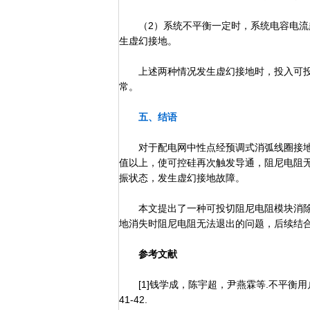
（2）系统不平衡一定时，系统电容电流越
生虚幻接地。
上述两种情况发生虚幻接地时，投入可投
常。
五、结语
对于配电网中性点经预调式消弧线圈接地
值以上，使可控硅再次触发导通，阻尼电阻
振状态，发生虚幻接地故障。
本文提出了一种可投切阻尼电阻模块消除
地消失时阻尼电阻无法退出的问题，后续结
参考文献
[1]钱学成，陈宇超，尹燕霖等.不平衡用户
41-42.