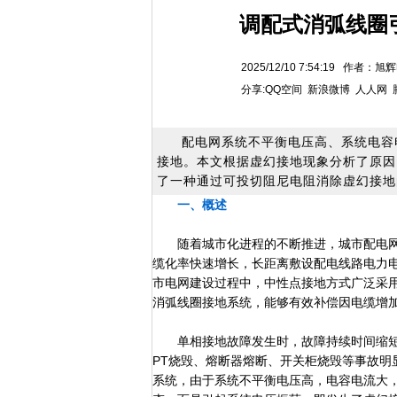
调配式消弧线圈
2025/12/10 7:54:19 
分享:
QQ空间
新浪微博
人人网
配电网系统不平衡电压高、系统电容
接地。本文根据虚幻接地现象分析了原因
了一种通过可投切阻尼电阻消除虚幻接地
一、概述
随着城市化进程的不断推进，城市配电网
缆化率快速增长，长距离敷设配电线路电力
市电网建设过程中，中性点接地方式广泛采
消弧线圈接地系统，能够有效补偿因电缆增
单相接地故障发生时，故障持续时间缩短
PT烧毁、熔断器熔断、开关柜烧毁等事故明显
系统，由于系统不平衡电压高，电容电流大