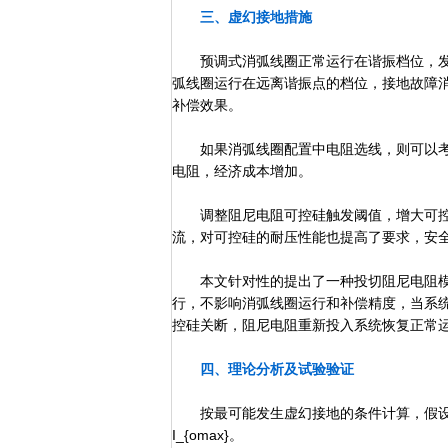
三、虚幻接地措施
预调式消弧线圈正常运行在谐振档位，发
弧线圈运行在远离谐振点的档位，接地故障
补偿效果。
如果消弧线圈配置中电阻选线，则可以考
电阻，经济成本增加。
调整阻尼电阻可控硅触发阈值，增大可控
流，对可控硅的耐压性能也提高了要求，安
本文针对性的提出了一种投切阻尼电阻模
行，不影响消弧线圈运行和补偿精度，当系
控硅关断，阻尼电阻重新投入系统恢复正常
四、理论分析及试验验证
按最可能发生虚幻接地的条件计算，假设回路
I_{omax}。