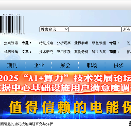
闻
焦点资讯
专题：
特别报道
分析观察
业界参考
绿色节能
专题：
答
务
机房设施
文章：
技术研究
应用实践
案例分析
解决方案
商情：
招
期刊
企业
展会
职场
供求
线圈引起的虚幻接地问题研究与分析