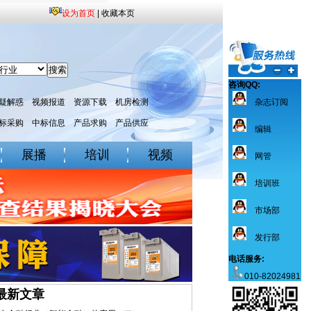
设为首页
|
收藏本页
咨询QQ:
疑解惑
视频报道
资源下载
机房检测
杂志订阅
标采购
中标信息
产品求购
产品供应
编辑
展播
培训
视频
网管
培训班
市场部
发行部
电话服务:
010-82024981
最新文章