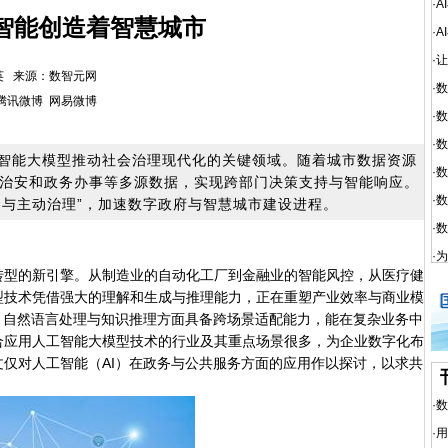
·
A
智能创造着智慧城市
·
A
·
让
：王其英 来源：数智元网
·
数
腾讯微博
网易微博
·
数
·
数
智能大模型推动社会治理现代化的关键领域。随着城市数据资源
·
数
治安和政务办事等多源数据，实现跨部门决策支持与智能响应。
·
数
洞察与主动治理”，加速数字政府与智慧城市建设进程。
·
数
·
为
型的新引擎。从制造业的自动化工厂到金融业的智能风控，从医疗健
型技术凭借强大的理解和生成与推理能力，正在重塑产业效率与商业模
、自然语言处理与知识推理方面具备跨场景适配能力，能在复杂业务中
合应用人工智能大模型技术的行业及其重点场景很多，为企业数字化布
仅对人工智能（AI）在政务与公共服务方面的应用作以探讨，以求共
·
数
·
用