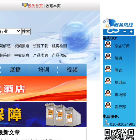
设为首页
|
收藏本页
咨询QQ:
疑解惑
视频报道
资源下载
机房检测
杂志订阅
标采购
中标信息
产品求购
产品供应
编辑
展播
培训
视频
网管
培训班
市场部
发行部
电话服务:
010-82024981
最新文章