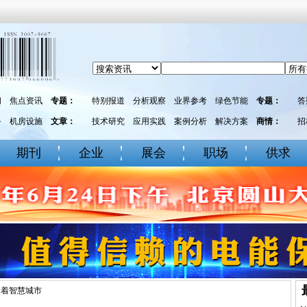
闻
焦点资讯
专题：
特别报道
分析观察
业界参考
绿色节能
专题：
答
务
机房设施
文章：
技术研究
应用实践
案例分析
解决方案
商情：
招
期刊
企业
展会
职场
供求
造着智慧城市