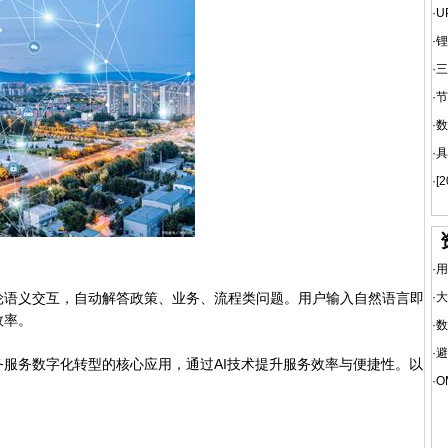
·
U
·
锂
·
三
·
节
·
数
·
具
·
[
·
用
语义交互，自动解答政策、业务、流程类问题。用户输入自然语言即
·
大
效率。
·
数
·
避
务数字化转型的核心应用，通过AI技术提升服务效率与便捷性。以
·
O