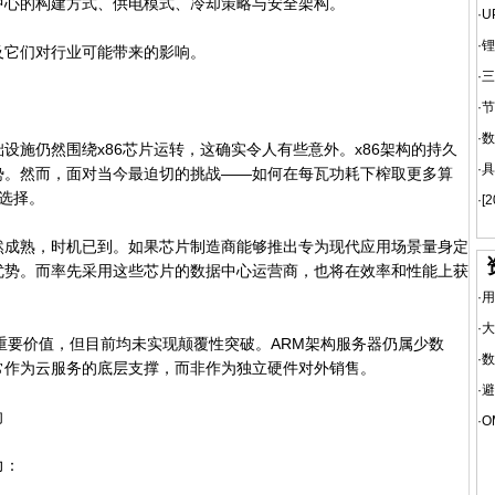
中心的构建方式、供电模式、冷却策略与安全架构。
·
U
·
锂
它们对行业可能带来的影响。
·
三
·
节
·
数
仍然围绕x86芯片运转，这确实令人有些意外。x86架构的持久
·
具
势。然而，面对当今最迫切的挑战——如何在每瓦功耗下榨取更多算
的选择。
·
[
成熟，时机已到。如果芯片制造商能够推出专为现代应用场景量身定
优势。而率先采用这些芯片的数据中心运营商，也将在效率和性能上获
·
用
·
大
要价值，但目前均未实现颠覆性突破。ARM架构服务器仍属少数
·
数
常作为云服务的底层支撑，而非作为独立硬件对外销售。
·
避
向
·
O
力：