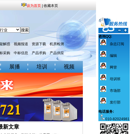
设为首页
|
收藏本页
咨询QQ:
疑解惑
视频报道
资源下载
机房检测
杂志订阅
标采购
中标信息
产品求购
产品供应
编辑
展播
培训
视频
网管
培训班
市场部
发行部
电话服务:
010-82024981
最新文章