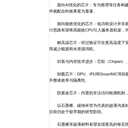
面向AI优化的芯片：专为推理等任务构建
件栈配合时效果更为显著。
面向能效优化的芯片：低功耗设计并非新
计思路有望将高能效CPU引入服务器机架，
耐高温芯片：经过验证可在更高温度下安
而减少能源和水资源消耗。
封装与内存技术进步：芯粒（Chiplet）
卸载芯片：DPU、IPU和SmartNIC等
升整体效率与隔离性。
防篡改芯片：内置的非法访问检测机制，
以石墨烯、碳纳米管为代表的超薄沟道材
目前仍处于较早期的研究阶段。
石墨烯等超薄材料有望实现更高的每瓦性能表现。（图