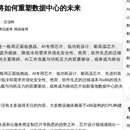
·
A
将如何重塑数据中心的未来
·
A
·
让
 来源：至顶网
·
数
腾讯微博
网易微博
·
数
·
数
这一格局正面临挑战。AI专用芯片、低功耗设计、耐高温芯片、
·
数
提升能效、降低冷却需求并强化安全性。然而，软件生态的迁移
·
数
及的主要障碍。AI工作负载与功耗压力的双重驱动，或将成为推动
·
数
一格局正面临挑战。AI专用芯片、低功耗设计、耐高温芯片、先进封装
·
为
低冷却需求并强化安全性。然而，软件生态的迁移成本与x86的强大
负载与功耗压力的双重驱动，或将成为推动芯片创新落地数据中心的关
有太多值得关注的内容。大多数设施依赖基于x86架构的CPU构建
·
数
器和云服务商定制芯片等熟悉的趋势之外，芯片设计领域涌现出一
·
用