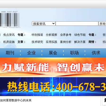
闻
焦点资讯
专题：
特别报道
分析观察
业界参考
绿色节能
专题：
答
务
机房设施
文章：
技术研究
应用实践
案例分析
解决方案
商情：
招
期刊
企业
展会
职场
供求
将如何重塑数据中心的未来