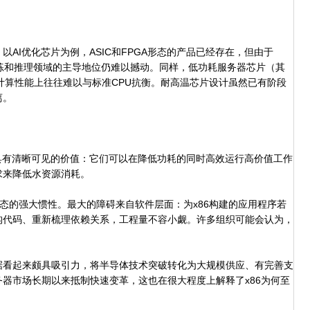
I优化芯片为例，ASIC和FPGA形态的产品已经存在，但由于
练和推理领域的主导地位仍难以撼动。同样，低功耗服务器芯片（其
计算性能上往往难以与标准CPU抗衡。耐高温芯片设计虽然已有阶段
离。
有清晰可见的价值：它们可以在降低功耗的同时高效运行高价值工作
求来降低水资源消耗。
的强大惯性。最大的障碍来自软件层面：为x86构建的应用程序若
构代码、重新梳理依赖关系，工程量不容小觑。许多组织可能会认为，
看起来颇具吸引力，将半导体技术突破转化为大规模供应、有完善支
器市场长期以来抵制快速变革，这也在很大程度上解释了x86为何至