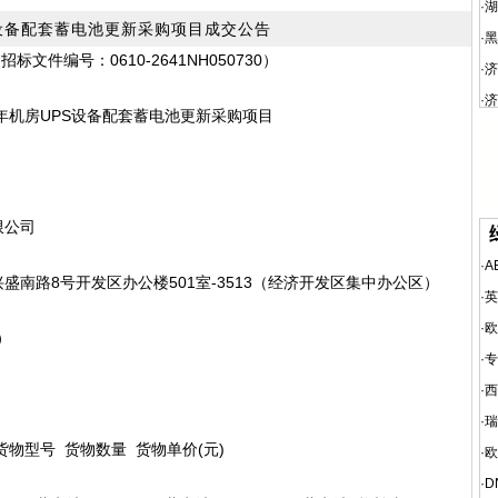
·
湖
S设备配套蓄电池更新采购项目成交公告
·
黑
（招标文件编号：0610-2641NH050730）
·
济
·
济
机房UPS设备配套蓄电池更新采购项目
限公司
·
A
路8号开发区办公楼501室-3513（经济开发区集中办公区）
·
英
·
欧
）
·
专
·
西
·
瑞
物型号 货物数量 货物单价(元)
·
欧
·
D