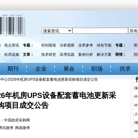
闻
焦点资讯
专题：
特别报道
分析观察
业界参考
绿色节能
专题：
答
务
机房设施
文章：
技术研究
应用实践
案例分析
解决方案
商情：
招
期刊
企业
展会
职场
供求
中心2026年机房UPS设备配套蓄电池更新采购项目成交公告
·
保
26年机房UPS设备配套蓄电池更新采
·
中
购项目成交公告
·
中
·
人
： 来源：中国政府采购网
·
湖
腾讯微博
网易微博
·
中