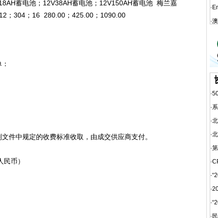
H蓄电池；12V38AH蓄电池；12V150AH蓄电池 梅兰嘉
·
E
12；304；16 280.00；425.00；1090.00
·
澳
单：
·
5
·
系
·
北
·
北
文件中规定的收费标准收取，由成交供应商支付。
·
第
人民币）
·
C
·
“
·
2
·
“
·
民