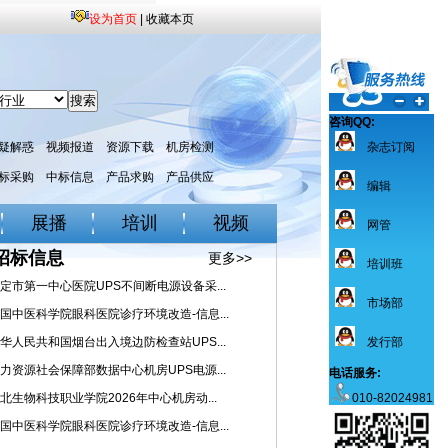
设为首页
|
收藏本页
咨询QQ:
疑解惑
视频报道
资源下载
机房检测
杂志订阅
标采购
中标信息
产品求购
产品供应
编辑
展播
培训
视频
网管
招标信息
更多>>
培训班
定市第一中心医院UPS不间断电源设备采...
市场部
国中医科学院眼科医院诊疗环境改造-信息...
华人民共和国烟台出入境边防检查站UPS...
发行部
力资源社会保障部数据中心机房UPS电源...
电话服务:
北生物科技职业学院2026年中心机房动...
010-82024981
国中医科学院眼科医院诊疗环境改造-信息...