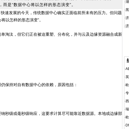
·
湖
，而是“数据中心将以怎样的形态演变”。
·
黑
算快速发展的今天，传统数据中心确实正面临前所未有的压力。但问题
·
济
心将以怎样的形态演变”。
·
济
单淘汰，但它们正在被迫重塑、分布化，并与云及边缘资源融合成新
·
A
·
英
仍保持对自有数据中心的依赖，原因包括：
·
欧
·
专
·
西
·
瑞
纳秒级或毫秒级响应，这要求计算尽可能靠近数据源。本地或边缘部
·
欧
·
D