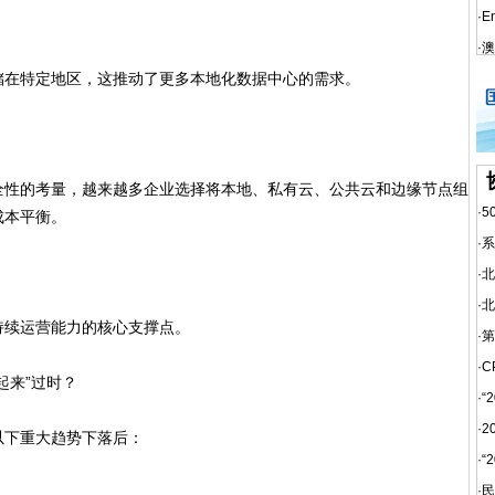
·
E
·
澳
在特定地区，这推动了更多本地化数据中心的需求。
性的考量，越来越多企业选择将本地、私有云、公共云和边缘节点组
·
5
成本平衡。
·
系
·
北
·
北
续运营能力的核心支撑点。
·
第
·
C
来”过时？
·
“
·
2
下重大趋势下落后：
·
“
·
民