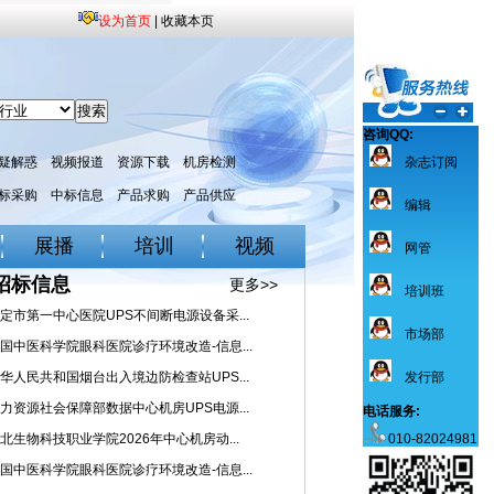
设为首页
|
收藏本页
咨询QQ:
疑解惑
视频报道
资源下载
机房检测
杂志订阅
标采购
中标信息
产品求购
产品供应
编辑
展播
培训
视频
网管
招标信息
更多>>
培训班
定市第一中心医院UPS不间断电源设备采...
市场部
国中医科学院眼科医院诊疗环境改造-信息...
华人民共和国烟台出入境边防检查站UPS...
发行部
力资源社会保障部数据中心机房UPS电源...
电话服务:
北生物科技职业学院2026年中心机房动...
010-82024981
国中医科学院眼科医院诊疗环境改造-信息...