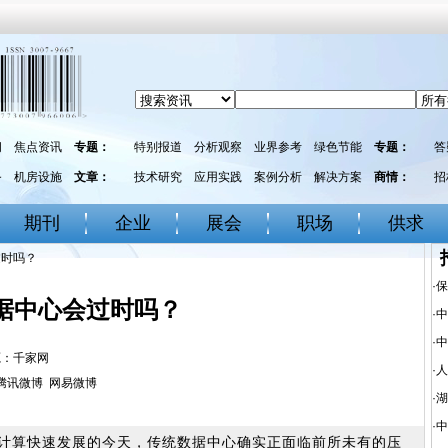
闻
焦点资讯
专题：
特别报道
分析观察
业界参考
绿色节能
专题：
答
务
机房设施
文章：
技术研究
应用实践
案例分析
解决方案
商情：
招
期刊
企业
展会
职场
供求
过时吗？
·
保
据中心会过时吗？
·
中
·
中
 来源：千家网
·
人
腾讯微博
网易微博
·
湖
·
中
缘计算快速发展的今天，传统数据中心确实正面临前所未有的压