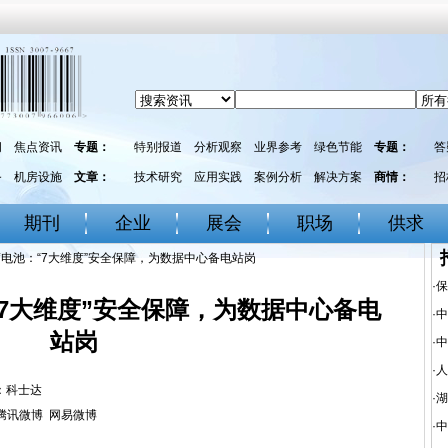
闻
焦点资讯
专题：
特别报道
分析观察
业界参考
绿色节能
专题：
答
务
机房设施
文章：
技术研究
应用实践
案例分析
解决方案
商情：
招
期刊
企业
展会
职场
供求
电池：“7大维度”安全保障，为数据中心备电站岗
·
保
7大维度”安全保障，为数据中心备电
·
中
站岗
·
中
·
人
来源：科士达
·
湖
腾讯微博
网易微博
·
中