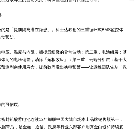
环
是「提前隔离潜在隐患」。科士达独创的三重循环式BMS监控体
主动预防。
电压、温度与内阻，捕捉最细微的异常波动；第二重，电池组层：基
单体间的电压偏差，消除「短板效应」；第三重，云端分析层：基于大
据预测剩余使用寿命，提前数周发出换电预警——让运维团队告别「救
的可信度。
控式密封铅酸蓄电池连续12年蝉联中国大陆市场本土品牌销售额第一，
份数据背后，是金融、通信、政府等行业头部客户用真金白银和持续复