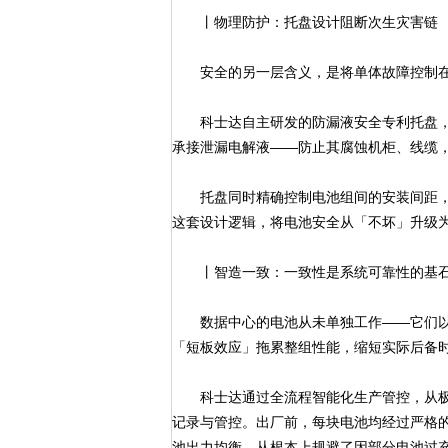
丨物理防护：托盘设计阻断次生灾害链
安全的另一层含义，是将单体故障控制在
科士达自主研发的防漏液安全专利托盘，
承接泄漏电解液——防止其腐蚀机柜、线缆
托盘同时精确控制电池组间的安装间距，
这套设计逻辑，将电池安全从「不坏」升级
丨智造一致：一致性是系统可靠性的基
数据中心的电池从未单独工作——它们以
「短板效应」拖累整组性能，缩短实际后备
科士达通过全流程智能化生产管控，从极板
记录与管控。出厂前，每块电池均经过严格的
池出力均衡，从根本上规避了因部分电池过