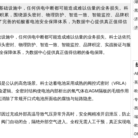
·
湖
基础设施中，任何供电中断都可能造成难以估量的业务损失。科
·
黑
积累，围绕源头密封、物理防护、智造一致、智能监控、品牌积
·
济
了完善的铅酸蓄电池安全保障体系，为数据中心提供真正值得信
·
济
础设施中，任何供电中断都可能造成难以估量的业务损失。科士达依托
源头密封、物理防护、智造一致、智能监控、品牌积淀、实战验证与服
安全保障体系，为数据中心提供真正值得信赖的备电保障。
·
A
·
英
公认的高危场景。科士达蓄电池采用成熟的阀控式密封（VRLA）
险逻辑。全密封结构使电池内部析出的氧气体在AGM隔板的毛细作用
·
欧
底消除了常规开口式电池所面临的腐蚀与短路隐患。
·
专
·
西
因过充或外部高温导致气压异常升高时，安全阀精准开启泄压，防止
·
瑞
，阀门自动闭合，隔绝外部空气进入。全程无需人工干预，真正实现电
·
欧
·
D