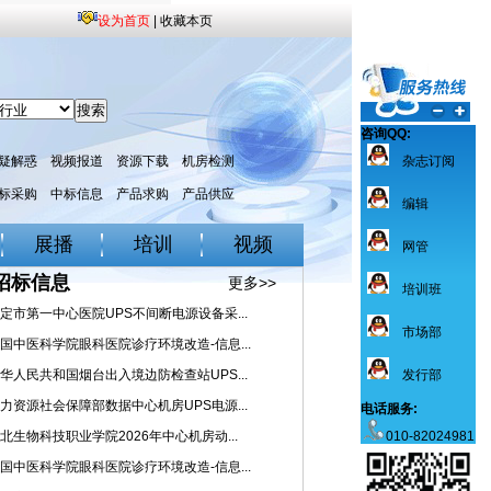
设为首页
|
收藏本页
咨询QQ:
疑解惑
视频报道
资源下载
机房检测
杂志订阅
标采购
中标信息
产品求购
产品供应
编辑
展播
培训
视频
网管
招标信息
更多>>
培训班
定市第一中心医院UPS不间断电源设备采...
市场部
国中医科学院眼科医院诊疗环境改造-信息...
华人民共和国烟台出入境边防检查站UPS...
发行部
力资源社会保障部数据中心机房UPS电源...
电话服务:
北生物科技职业学院2026年中心机房动...
010-82024981
国中医科学院眼科医院诊疗环境改造-信息...