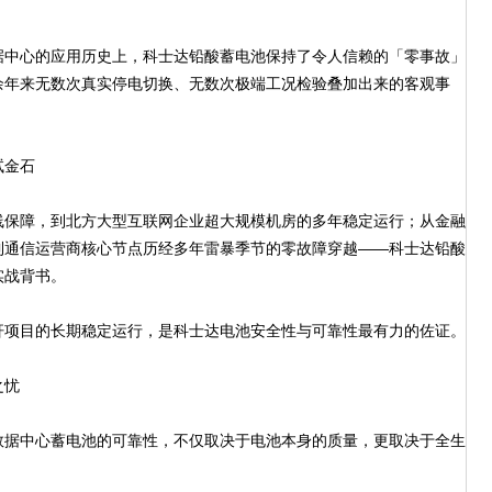
中心的应用历史上，科士达铅酸蓄电池保持了令人信赖的「零事故」
余年来无数次真实停电切换、无数次极端工况检验叠加出来的客观事
试金石
保障，到北方大型互联网企业超大规模机房的多年稳定运行；从金融
到通信运营商核心节点历经多年雷暴季节的零故障穿越——科士达铅酸
实战背书。
项目的长期稳定运行，是科士达电池安全性与可靠性最有力的佐证。
之忧
据中心蓄电池的可靠性，不仅取决于电池本身的质量，更取决于全生