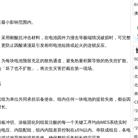
·
E
·
澳
最小影响范围内。
采用耐酸抗冲击材料，在电池因外力撞击等极端情况破损时，可完整
，更防止因酸液漫延引发相邻电池短路或起火的连锁反应。
·
5
为每块电池预留充足的散热通道，避免热量积聚导致的热失控扩散。
·
系
为「坏了也不扩散」，将次生灾害拦截在第一现场。
·
北
石
·
北
·
第
组为单位共同承担后备使命。组内任何一块电池的提前失效，都会因
·
C
时长。
·
“
·
2
冲切、涂板固化到组装注酸的每一个关键工序均由MES系统实时
·
“
电压、内阻配组，组内内阻差异控制在±5%以内。串联成组后，各电
·
民
充或过放导致的提前失效，确保整组后备时长稳定可靠。