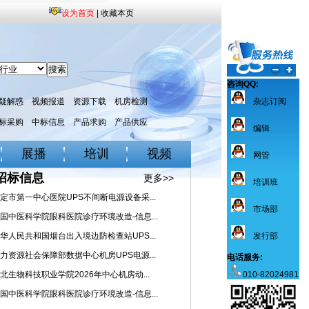
设为首页
|
收藏本页
咨询QQ:
疑解惑
视频报道
资源下载
机房检测
杂志订阅
标采购
中标信息
产品求购
产品供应
编辑
展播
培训
视频
网管
招标信息
更多>>
培训班
定市第一中心医院UPS不间断电源设备采...
市场部
国中医科学院眼科医院诊疗环境改造-信息...
华人民共和国烟台出入境边防检查站UPS...
发行部
力资源社会保障部数据中心机房UPS电源...
电话服务:
北生物科技职业学院2026年中心机房动...
010-82024981
国中医科学院眼科医院诊疗环境改造-信息...