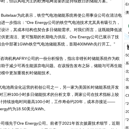
小时，但以风电为主的欧洲电网需要的是持续数日的储能方案。”
·
E
·
澳
rie Buitelaar为此表示，铁空气电池储能系统将使公用事业公司在清洁电
一步指出：“Ore Energy公司的铁空气电池技术尤其具有吸引力，
景设计，其成本结构也契合多日储能需求。对我们而言，这既能降低波
更清洁、更可预期的长期电力供应。Ore Energy公司已展示了技
中部署1GWh铁空气电池储能系统，首期400MWh先行开工。”
·
5
发布了咨询机构AFRY公司的一份分析报告，指出非锂长时储能系统作为欧
·
系
有助于减少可再生能源弃电问题。在该报告发布之际，储能与可再生能
·
北
建模中更加重视长时储能技术。
·
北
铁空气电池商业化运营的初创公司之一，另一家为美国长时储能系统开发
·
第
年3月对三种100小时多日储能技术的分析文章，两家公司在技术指标上较
·
C
，设计持续放电时间最高100小时，工作寿命约20年，成本亦接近——
·
“
nergy约为18.50美元/kWh。
·
2
·
“
司领先于Ore Energy公司。前者于2021年首次披露技术细节，近期
·
民