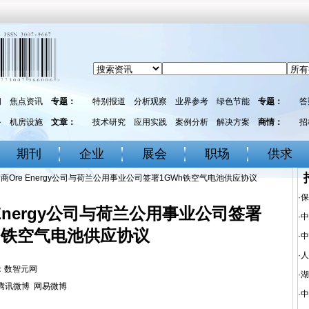
闻
焦点资讯
专题：
特别报道
分析观察
业界参考
绿色节能
专题：
答
务
机房设施
文章：
技术研究
应用实践
案例分析
解决方案
商情：
招
期刊
企业
展会
职场
供求
商Ore Energy公司与荷兰公用事业公司签署1GWh铁空气电池供应协议
·
保
Energy公司与荷兰公用事业公司签署
·
中
h铁空气电池供应协议
·
中
·
人
来源：数智元网
·
湖
腾讯微博
网易微博
·
中