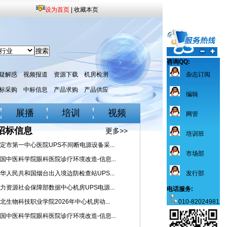
设为首页
|
收藏本页
咨询QQ:
疑解惑
视频报道
资源下载
机房检测
杂志订阅
标采购
中标信息
产品求购
产品供应
编辑
展播
培训
视频
网管
招标信息
更多>>
培训班
定市第一中心医院UPS不间断电源设备采...
市场部
国中医科学院眼科医院诊疗环境改造-信息...
华人民共和国烟台出入境边防检查站UPS...
发行部
力资源社会保障部数据中心机房UPS电源...
电话服务:
北生物科技职业学院2026年中心机房动...
010-82024981
国中医科学院眼科医院诊疗环境改造-信息...