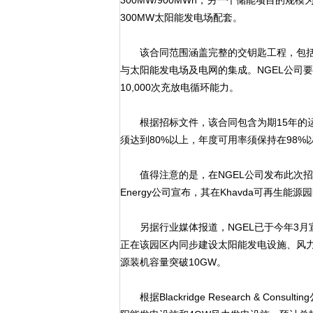
300MW/900MWh，另一个储能项目的规模
300MW太阳能发电场配套。
该合同范围涵盖完整的交钥匙工程，包括
与太阳能发电场及电网的集成。NGEL公司
10,000次充放电循环能力。
根据招标文件，该合同包含为期15年的运
须达到80%以上，年度可用率须保持在98%
值得注意的是，在NGEL公司发布此次招标之前
Energy公司宣布，其在Khavda可再生能
另据行业媒体报道，NGEL已于今年3月宣
正在该园区内同步建设太阳能发电设施、风力
源装机容量突破10GW。
根据Blackridge Research & Con