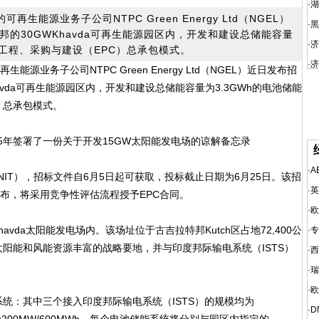
·
湖
生能源业务子公司NTPC Green Energy Ltd（NGEL）
·
黑
的30GWKhavda可再生能源园区内，开发和建设总储能容量
·
济
用工程、采购与建设（EPC）总承包模式。
·
济
源业务子公司NTPC Green Energy Ltd（NGEL）近日发布招
vda可再生能源园区内，开发和建设总储能容量为3.3GWh的电池储能
）总承包模式。
5年签署了一份关于开发15GW太阳能发电场的谅解备忘录
·
A
IT），招标文件自6月5日起可获取，投标截止日期为6月25日。该招
·
英
发布，将采用竞争性评估流程授予EPC合同。
·
欧
vda太阳能发电场内。该场址位于古吉拉特邦Kutch区占地72,400公
·
专
阳能和风能资源丰富的战略要地，并与印度邦际输电系统（ISTS）
·
西
·
瑞
·
欧
：其中三个接入印度邦际输电系统（ISTS）的规模均为
·
D