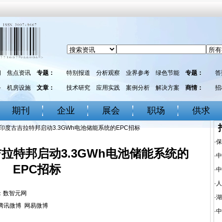
闻
焦点资讯
专题：
特别报道
分析观察
业界参考
绿色节能
专题：
答
务
机房设施
文章：
技术研究
应用实践
案例分析
解决方案
商情：
招
期刊
企业
展会
职场
供求
在印度古吉拉特邦启动3.3GWh电池储能系统的EPC招标
·
保
吉拉特邦启动3.3GWh电池储能系统的
·
中
EPC招标
·
中
·
人
来源：数智元网
·
湖
腾讯微博
网易微博
·
中