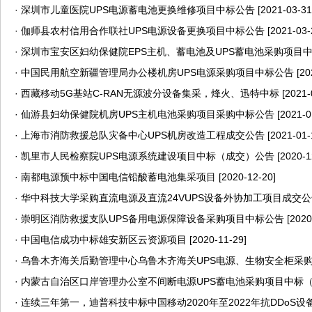
·
深圳市儿童医院UPS电源蓄电池更换维修项目中标公告
[2021-03-31
·
伽师县农村信用合作联社UPS电源设备更换项目中标公告
[2021-03-
·
深圳市宝安区妇幼保健院EPS主机、蓄电池及UPS蓄电池采购项目
·
中国民用航空新疆管理局办公楼机房UPS电源采购项目中标公告
[20
·
西藏移动5G基站C-RAN无源波分设备集采，烽火、迅特中标
[2021-
·
仙游县妇幼保健院机房UPS主机电池采购项目采购中标公告
[2021-0
·
上海市消防救援总队灾备中心UPS机房改造工程成交公告
[2021-01-
·
凯里市人民检察院UPS电源系统建设项目中标（成交）公告
[2020-1
·
南都电源预中标中国电信铅酸蓄电池集采项目
[2020-12-20]
·
华中科技大学采购直流电源及直流24VUPS设备外协加工项目成交公
·
崇明区消防救援支队UPS备用电源保障设备采购项目中标公告
[2020
·
中国电信成功中标雄安新区云资源项目
[2020-11-29]
·
乌鲁木齐海关后勤管理中心乌鲁木齐海关UPS电源、生物安全柜采
·
内蒙古自治区口岸管理办公室不间断电源UPS蓄电池采购项目中标
·
连续三年第一，迪普科技中标中国移动2020年至2022年抗DDoS设备