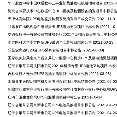
·
华丰股份中标中国联通数科云事业部柴油发电机组招标项目
[2022-0
·
河北省教育技术中心数据中心UPS更换及检测设备购置项目中标公
·
天津体育学院UPS电池监控检测系统购置项目成交公告
[2021-11-01
·
甘肃省广播电视总台电视播出UPS电源更新项目中标公告
[2021-10-
·
交通银行股份有限公司吉林省分行2021年UPS设备采购项目中标公
·
南方医科大学南方医院UPS采购与安装项目结果公告
[2021-08-23]
·
乐至农商银行20台UPS采购安装项目中标公告
[2021-08-09]
·
国家税务总局南京市税务局江宁数据中心机房UPS及蓄电池更新项
·
辽宁省烟草公司沈阳市公司2021年机房专用UPS电池采购项目中标
·
吉林银行大连分行UPS电池采购项目中标结果公告
[2021-08-03]
·
涡阳县中医院UPS主机及蓄电池采购项目中标结果公告
[2021-06-03
·
新疆喀什农村商业银行股份有限公司喀什农村商业银行中心机房UPS采
·
庄河市卫生健康局UPS电源采购项目中标公告
[2021-05-14]
·
辽宁省烟草公司阜新市公司UPS电池采购项目中标公告
[2021-04-29
·
辽宁省烟草公司阜新市公司UPS电池采购项目中标公告
[2021-04-26