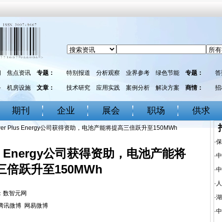
闻
焦点资讯
专题：
特别报道
分析观察
业界参考
绿色节能
专题：
答
务
机房设施
文章：
技术研究
应用实践
案例分析
解决方案
商情：
招
期刊
企业
展会
职场
供求
er Plus Energy公司获得资助，电池产能将提高三倍跃升至150MWh
·
保
us Energy公司获得资助，电池产能将
·
中
三倍跃升至150MWh
·
中
·
人
来源：数智元网
·
湖
腾讯微博
网易微博
·
中