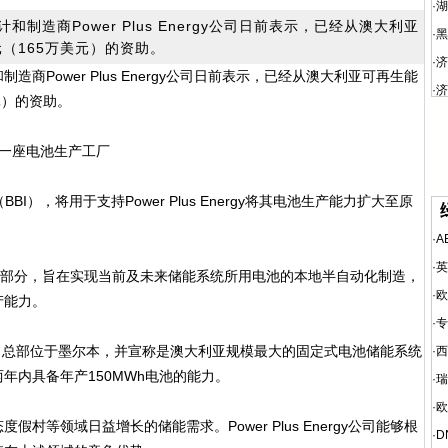
·
湖
造商Power Plus Energy公司日前表示，已经从澳大利亚
·
黑
元（165万美元）的资助。
·
济
商Power Plus Energy公司日前表示，已经从澳大利亚可再生能
·
济
元）的资助。
营的一座电池生产工厂
），将用于支持Power Plus Energy将其电池生产能力扩大至原
·
A
·
英
部分，旨在实现当前及未来储能系统所用电池的本地半自动化制造，
·
欧
产能力。
·
专
2017年，总部位于墨尔本，并宣称是澳大利亚规模最大的固定式电池储能系统
·
西
年内具备年产150MWh电池的能力。
·
瑞
·
欧
领域日益增长的储能需求。Power Plus Energy公司能够根
·
D