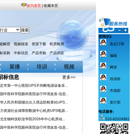
设为首页
|
收藏本页
咨询QQ:
疑解惑
视频报道
资源下载
机房检测
杂志订阅
标采购
中标信息
产品求购
产品供应
编辑
展播
培训
视频
网管
招标信息
更多>>
培训班
定市第一中心医院UPS不间断电源设备采...
市场部
国中医科学院眼科医院诊疗环境改造-信息...
华人民共和国烟台出入境边防检查站UPS...
发行部
力资源社会保障部数据中心机房UPS电源...
电话服务:
北生物科技职业学院2026年中心机房动...
010-82024981
国中医科学院眼科医院诊疗环境改造-信息...