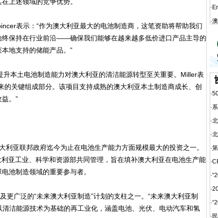
其在上述领域的竞争优势。
·
E
·
澳
en Spincer表示：“作为澳大利亚最大的电池制造商，这笔资助将帮助我们
始终保持在行业前沿——确保我们能够在越来越多低价进口产品主导的
本地支持的储能产品。”
指出，提升本土电池制造能力对澳大利亚的清洁能源转型至关重要。Miller表
未来的关键组成部分。该项目支持成熟的澳大利亚本土制造商成长、创
·
5
益。”
·
系
·
北
·
北
澳大利亚联邦政府迄今为止在电池生产能力方面规模最大的投资之一。
·
第
澳大利亚工业、科学和资源部共同管理，旨在填补澳大利亚在电池生产能
·
C
球电池制造领域的重要参与者。
·
“
·
2
更广泛的“未来澳大利亚制造”计划的支柱之一。“未来澳大利亚制
·
“
动以清洁能源技术为基础的再工业化，涵盖电池、光伏、电动汽车和氢
·
民