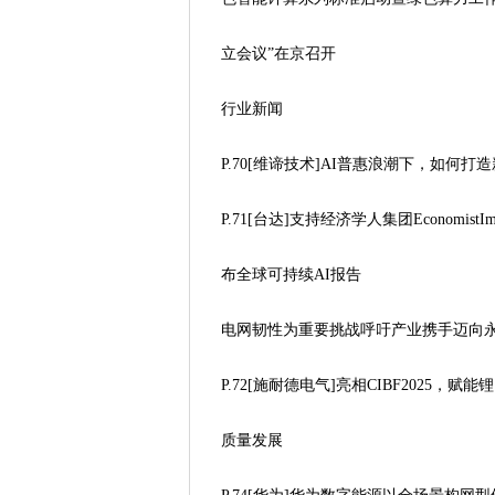
立会议”在京召开
行业新闻
P.70[维谛技术]AI普惠浪潮下，如何打
P.71[台达]支持经济学人集团EconomistImp
布全球可持续AI报告
电网韧性为重要挑战呼吁产业携手迈向
P.72[施耐德电气]亮相CIBF2025，赋能
质量发展