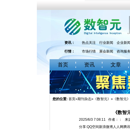
资讯：
热点关注
行业新闻
企业新
行情：
市场行情
展会新闻
咨询服
首页
资讯
文章
您的位置:
首页
»
期刊杂志
»
《数智元》
»《数智元》
《数智元
2025/6/3 7:08:11 作者：
分享:
QQ空间
新浪微博
人人网
腾