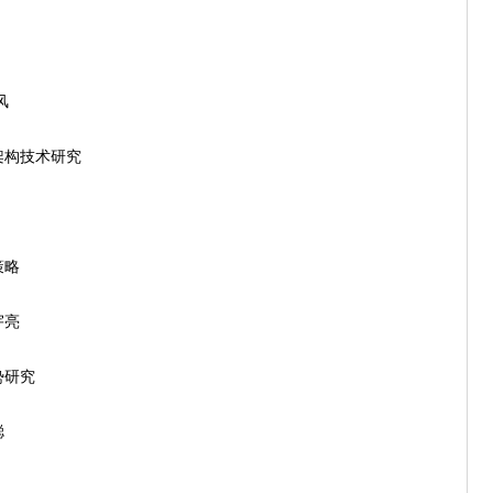
风
架构技术研究
策略
宇亮
势研究
聪