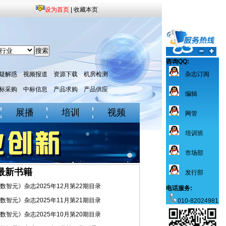
设为首页
|
收藏本页
咨询QQ:
疑解惑
视频报道
资源下载
机房检测
杂志订阅
标采购
中标信息
产品求购
产品供应
编辑
展播
培训
视频
网管
培训班
市场部
最新书籍
发行部
数智元》杂志2025年12月第22期目录
电话服务:
数智元》杂志2025年11月第21期目录
010-82024981
数智元》杂志2025年10月第20期目录