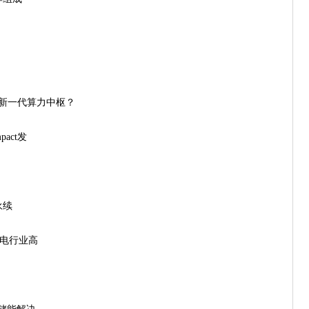
造新一代算力中枢？
act发
永续
锂电行业高