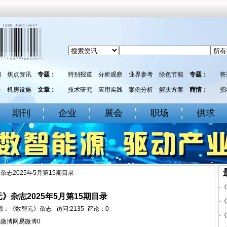
闻
焦点资讯
专题：
特别报道
分析观察
业界参考
绿色节能
专题：
答
务
机房设施
文章：
技术研究
应用实践
案例分析
解决方案
商情：
招
期刊
企业
展会
职场
供求
杂志2025年5月第15期目录
·
《
》杂志2025年5月第15期目录
·
《
： 来源：《数智元》杂志 访问:2135 评论：
0
·
《
讯微博
网易微博
0