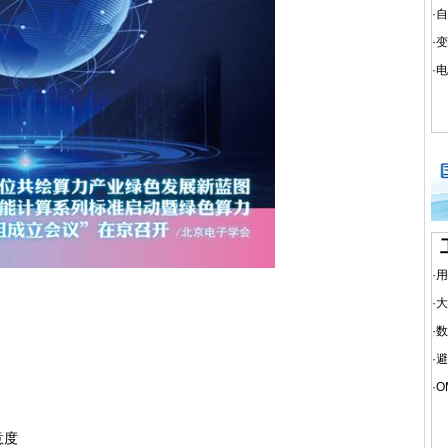
·
自
·
变
·
电
·
用
·
大
·
数
·
避
·
O
意度