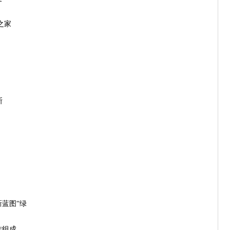
之家
斯
新蓝图“绿
作组成