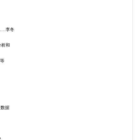
……李冬
分析和
等
大数据
史