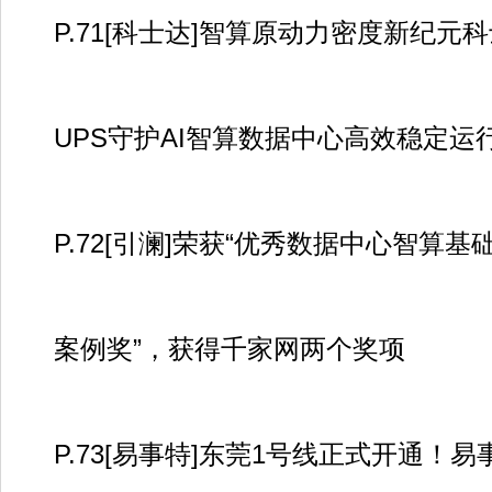
P.71[科士达]智算原动力密度新纪元
UPS守护AI智算数据中心高效稳定运
P.72[引澜]荣获“优秀数据中心智算基
案例奖”，获得千家网两个奖项
P.73[易事特]东莞1号线正式开通！易