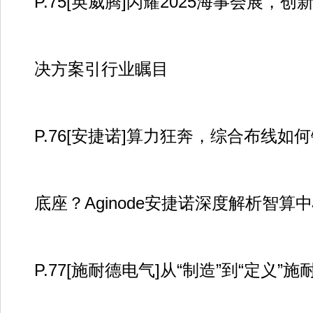
P.75[英威腾]闪耀2025海事会展，创
决方案引行业瞩目
P.76[安捷诺]算力狂奔，综合布线如何
底座？Aginode安捷诺深度解析智算
P.77[施耐德电气]从“制造”到“定义”施