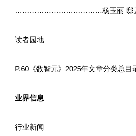
………………………………杨玉丽 邸
读者园地
P.60《数智元》2025年文章分类总目
业界信息
行业新闻