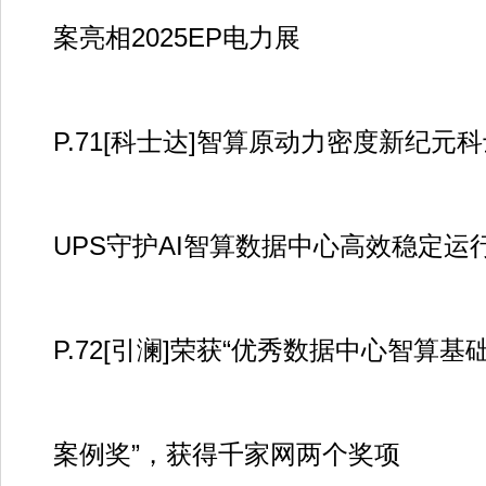
案亮相2025EP电力展
P.71[科士达]智算原动力密度新纪元
UPS守护AI智算数据中心高效稳定运
P.72[引澜]荣获“优秀数据中心智算基
案例奖”，获得千家网两个奖项