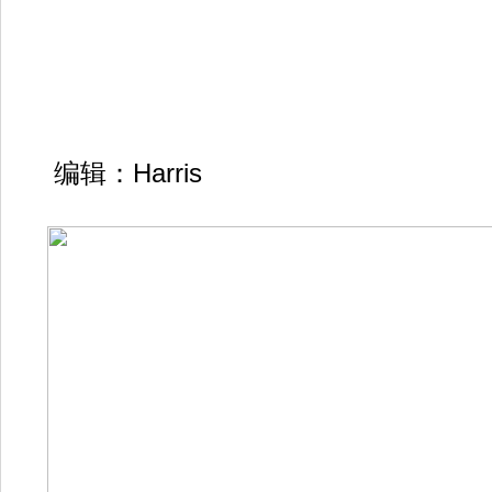
编辑：Harris