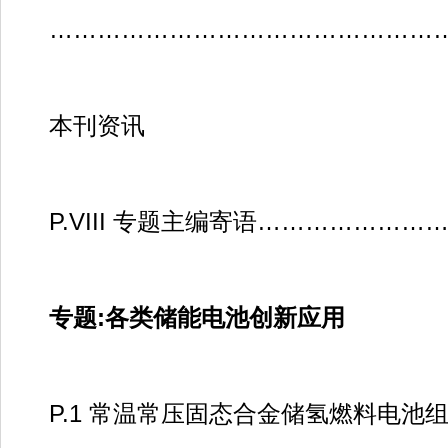
…………………………………………
本刊资讯
P.VIII 专题主编寄语…………………
专题:各类储能电池创新应用
P.1 常温常压固态合金储氢燃料电池