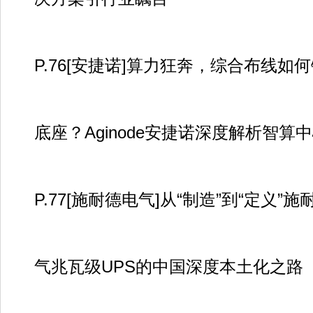
P.76[安捷诺]算力狂奔，综合布线如何
底座？Aginode安捷诺深度解析智算
P.77[施耐德电气]从“制造”到“定义”施
气兆瓦级UPS的中国深度本土化之路