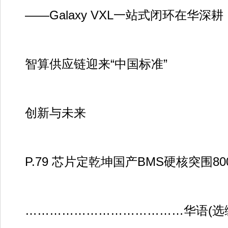
——Galaxy VXL一站式闭环在华深耕
智算供应链迎来“中国标准”
创新与未来
P.79 芯片定乾坤国产BMS硬核突围80
…………………………………华语(选