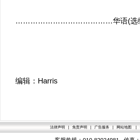
…………………………………华语(选
编辑：Harris
法律声明
|
免责声明
|
广告服务
|
网站地图
|