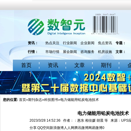
资讯：
热点关注
行业新闻
企业新闻
焦点资讯
专题：
行情：
市场行情
展会新闻
咨询服务
机房设施
文章：
首页
资讯
文章
期刊
您的位置:
首页
»
期刊杂志
»
科技图书
»电力储能用铅炭电池技术
电力储能用铅炭电池技术
2023/3/28 14:52:36 作者：：惠东 相佳媛 胡晨 等 来源：UP
分享:
QQ空间
新浪微博
人人网
腾讯微博
网易微博
0