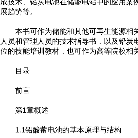
成技术、铅炭电池在储能电站中的应用案
展趋势等。
本书可作为储能和其他可再生能源相关
人员和管理人员的技术指导书，以及铅炭
位的技能培训教材，也可作为高等院校相
目录
前言
第1章概述
1.1铅酸蓄电池的基本原理与结构