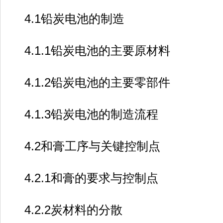
4.1铅炭电池的制造
4.1.1铅炭电池的主要原材料
4.1.2铅炭电池的主要零部件
4.1.3铅炭电池的制造流程
4.2和膏工序与关键控制点
4.2.1和膏的要求与控制点
4.2.2炭材料的分散