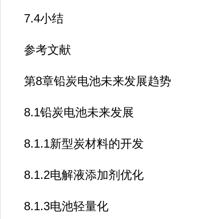
7.4小结
参考文献
第8章铅炭电池未来发展趋势
8.1铅炭电池未来发展
8.1.1新型炭材料的开发
8.1.2电解液添加剂优化
8.1.3电池轻量化