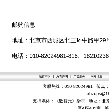
邮购信息
地址：北京市西城区北三环中路甲29号华
电话：010-82024981-816、182102
法律声明
|
免责声明
|
广告服务
|
网站地图
|
客服热线：010-82024981 传真：4
xhzups@1
支持媒体：《数智元》杂志 地址：北京
厦A座401室 邮