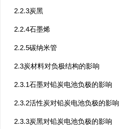
2.2.3炭黑
2.2.4石墨烯
2.2.5碳纳米管
2.3炭材料对负极结构的影响
2.3.1石墨对铅炭电池负极的影响
2.3.2活性炭对铅炭电池负极的影响
2.3.3炭黑对铅炭电池负极的影响