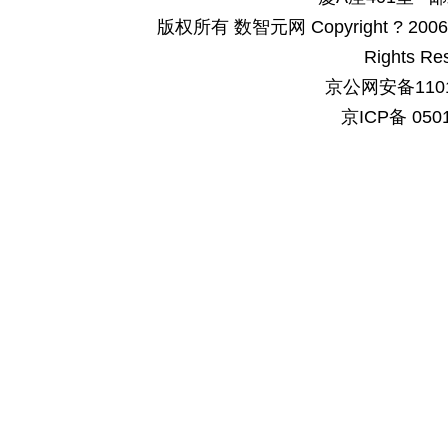
版权所有 数智元网 Copyright ? 2006-200
Rights Re
京公网安备1101
京ICP备 050