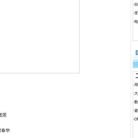
·
自
·
变
·
电
·
用
·
大
·
数
·
避
图景
·
O
何春华