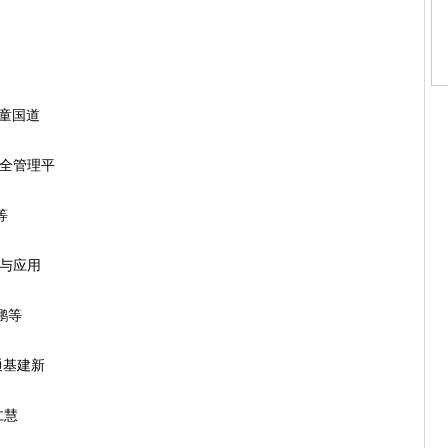
…童国道
全管理平
等
与应用
鹏等
通基建新
仁慧