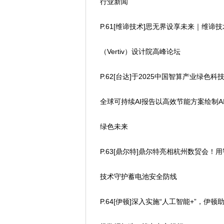
行业新闻
P.61[维谛技术]思无界设享未来｜维谛技
（Vertiv）设计院高峰论坛
P.62[台达]于2025中国智算产业绿色科
全球可持续AI报告以高效节能方案绘制A
绿色未来
P.63[鼎尔特]鼎尔特亮相杭州数贸会！
技术守护蓄电池安全防线
P.64[伊顿]深入实施“人工智能+”，伊顿