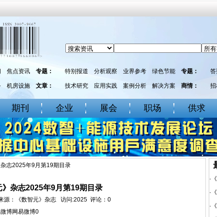
闻
焦点资讯
专题：
特别报道
分析观察
业界参考
绿色节能
专题：
答
务
机房设施
文章：
技术研究
应用实践
案例分析
解决方案
商情：
招
期刊
企业
展会
职场
供求
杂志2025年9月第19期目录
·
《
》杂志2025年9月第19期目录
·
《
者：： 来源：《数智元》杂志 访问:2025 评论：
0
·
《
讯微博
网易微博
0