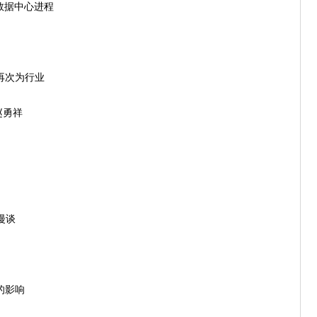
数据中心进程
再次为行业
赵勇祥
漫谈
的影响