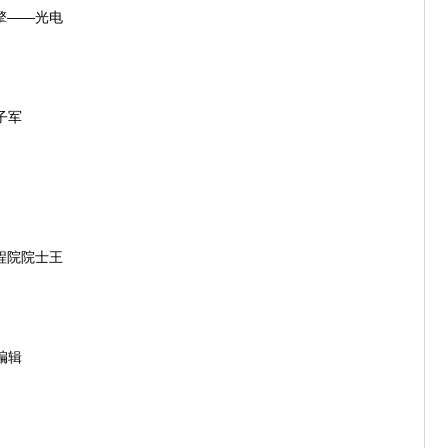
擎——光电
子军
程院院士王
编辑