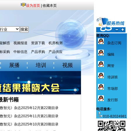
设为首页
|
收藏本页
咨询QQ:
疑解惑
视频报道
资源下载
机房检测
杂志订阅
标采购
中标信息
产品求购
产品供应
编辑
展播
培训
视频
网管
培训班
市场部
最新书籍
发行部
数智元》杂志2025年12月第22期目录
电话服务:
数智元》杂志2025年11月第21期目录
010-82024981
数智元》杂志2025年10月第20期目录