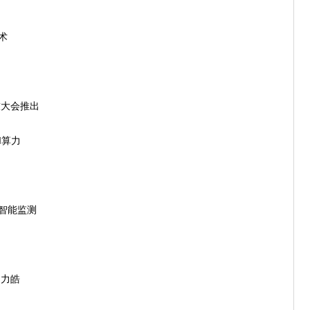
术
技大会推出
I算力
用智能监测
助力皓