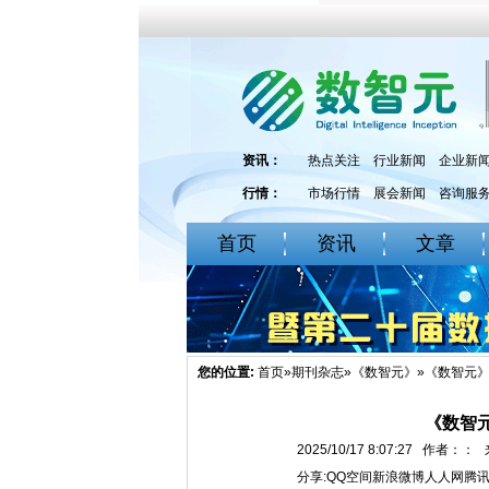
资讯：
热点关注
行业新闻
企业新
行情：
市场行情
展会新闻
咨询服
首页
资讯
文章
您的位置:
首页
»
期刊杂志
»
《数智元》
»《数智元》
《数智元
2025/10/17 8:07:27 作
分享:
QQ空间
新浪微博
人人网
腾