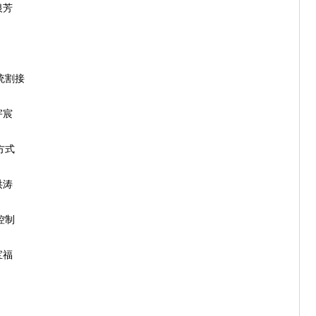
银芳
统割接
宇宸
方式
洪涛
控制
宝福