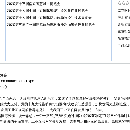
2020第十三届南京智慧城市博览会
成立时间
2020第十六届中国北京国际智能制造装备产业展览会
注册资金
2020第十六届中国北京国际动力传动与控制技术展览会
金钱财富
2020第三届广州国际氢能与燃料电池及加氢站设备展览会
主营行业
经营模
产品或服
展览会
al Communications Expo
览中心
会全面融合，为经济增长注入新活力，加速了全球化进程和经济格局变迁。发展“智能制
府的大力支持。党的十九大报告明确指出要“加快建设制造强国，加快发展先进制造业
业”发展工业互联网的指导意见》，为我国工业互联网发展指明了方向。
路国际资源，统一思想，一带一路经济战略实施“中国制造2025”制定“互联网+”行动
制造”建设的全面发展。工业互联网的蓬勃发展，需要与之相适应的高质量、高规格的交