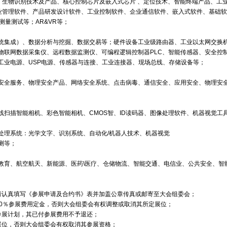
测试、生物识别技术及产品、核心控制芯片及嵌入式芯片 、定位技术、智能终端产品、
企业管理软件、产品研发设计软件、工业控制软件、企业通信软件、嵌入式软件、基础软
测量测试等；AR&VR等；
统集成）、数据分析与挖掘、数据交易等；硬件设备工业级路由器、工业以太网交换
物联网数据采集仪、远程数据监测仪、可编程逻辑控制器PLC、智能传感器、安全控
工业电源、USP电源、传感器与连接、工业连接器、现场总线、存储设备等；
安全服务、物理安全产品、网络安全系统、点击病毒、通信安全、应用安全、物理安
扫描智能相机、彩色智能相机、CMOS智、ID读码器、图像处理软件、机器视觉工
处理系统：光学文字、识别系统、自动化/机器人技术、机器视觉
测等；
教育、航空航天、新能源、医药\医疗、仓储物流、智能交通、电信业、公共安全、智
请认真填写《参展申请及合约书》表并加盖公章传真或邮寄至大会组委会；
50％参展费用定金，否则大会组委会有权调整或取消其所定展位；
参展计划，其已付参展费用不予退还；
展位，否则大会组委会有权取消其参展资格；