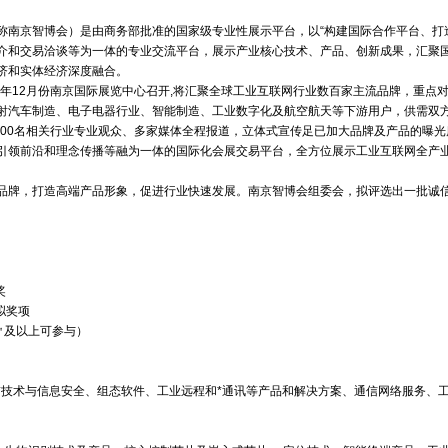
称南京智博会）是由商务部批准的国家级专业性展示平台，以“构建国际合作平台、打
介和交易洽谈等为一体的专业交流平台，展示产业核心技术、产品、创新成果，汇聚
济和实体经济深度融合。
0年12月份南京国际展览中心召开,将汇聚全球工业互联网行业数百家主流品牌，重点
射汽车制造、电子电器行业、智能制造、工业数字化及航空航天等下游用户，供需双
80000名相关行业专业观众、多家媒体全程报道，立体式宣传足已加大品牌及产品的
引领前沿和理念传播等融为一体的国际化会展交易平台，全方位展示工业互联网全产
品牌，打造高端产品形象，促进行业快速发展。南京智博会组委会，拟评选出一批诚
奖
拟奖项
6㎡及以上可参与）
技术与信息安全、组态软件、工业远程和*通讯等产品和解决方案、通信网络服务、工业