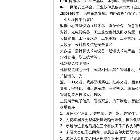
RFID传感器、RFID产品线、条形码、测量
IPC、网络安全平台、工业软件及解决方案（
Zigbee技术、信息系统集成、网络设备与安全、
工业互联网平台展区:
数据中心基础设施（服务器、存储设备、信息系
务器、光电转换器、工业遥控发射及回收装置、
人机界面、工业显示器、工业主板、工业机箱、
大数据、云计算及信息安全展区:
大数据、云计算技术与设备；通讯技术与产品、
灾难存储、取证技术等；
机器视觉技术展区：
机器视觉核心部件、智能相机：黑白智能相机、线
扫描镜头、光
源、LED光源、紫外照明系统、红外光源、图像
集成：字符处理和识别系统、智能视觉、表面检
智能制造及技术应用展区：
主要展示电子信息、智能家居、汽车制造、智能
参展程序
1、展位安排原则：“先申请、先付款、先安排”。
2、为使本届展会整体安排更趋合理化、国际化
3、参展单位报名后须在三个有效工作日内支付
4、未经大会组委会同意，参展企业单方面取消
5、未经大会组委会同意参展企业不得转让已定