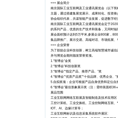
<<< 展会简介
南京国际工业互联网及工业通讯展览会（以下简
主题，通过搭建集展览展示、成果转化、投资推
协会组织代表，共谋智能产业发展，促进数字经
南京国际工业互联网及工业通讯展览会定于202
的系列产品，优质的生产技术和装备，又同时辐
展会面积预计达到5万平米,参展企业800家，
集品牌推广、展示交易、高端对话、市场拓展、
<<< 企业荣誉
为了鼓励企业科技创新，树立高端智慧城市诚信
并与博览会期间颁发荣誉奖项。
1.“智博会”金奖
2.“智博会”科技创新奖
3.“智博会”“指定产品、推荐产品、”奖
4.“智博会”“优质产品奖”“十佳品牌、优秀企业、”
5.自拟奖项：企业可根据产品自身优势和定位自
6.“智博会”最佳形象展示奖（注：需特装面积3
展品范围
工业互联网网络互联展及智能制造及技术应用区
工控计算机、工业交换机、工业控制网络互联、*
IOT、AI、边缘计算等；
工业互联网标识及信息采集系统软件展区: