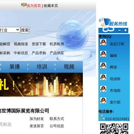
设为首页
|
收藏本页
咨询QQ:
疑解惑
视频报道
资源下载
机房检测
杂志订阅
标采购
中标信息
产品求购
产品供应
编辑
展播
培训
视频
网管
培训班
市场部
发行部
铭世博国际展览有限公司
电话服务:
加为好友
联系方式
010-82024981
发送留言
公司信息