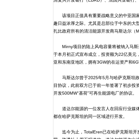
洲复兴开发银行（EBRD）、法国兴业银行
该项目正值具有重要战略意义的中亚国家
趣日益浓厚之际。尤其是总部位于中东的大
扎比政府所有的清洁能源开发商马斯达尔（Ma
Mirny项目的陆上风电容量将被纳入马斯
于本月初正式宣布成立，投资额为22亿美元
亚和东南亚地区，拥有3GW的在运资产和6
马斯达尔曾于2025年5月与哈萨克斯坦政
目协议，此前双方已于前一年签署了初步投
开发500MW“基荷”可再生能源电厂的协议。
道达尔能源的一位发言人在回应行业媒体询
都在哈萨克斯坦的同一区域进行开发。
迄今为止，TotalEren已在哈萨克斯坦开