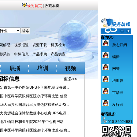
设为首页
|
收藏本页
咨询QQ:
疑解惑
视频报道
资源下载
机房检测
杂志订阅
标采购
中标信息
产品求购
产品供应
编辑
展播
培训
视频
网管
招标信息
更多>>
培训班
定市第一中心医院UPS不间断电源设备采...
市场部
国中医科学院眼科医院诊疗环境改造-信息...
华人民共和国烟台出入境边防检查站UPS...
发行部
力资源社会保障部数据中心机房UPS电源...
电话服务:
北生物科技职业学院2026年中心机房动...
010-82024981
国中医科学院眼科医院诊疗环境改造-信息...