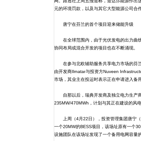
网。路透社上周五报道称，道达尔能源作出
元的环境罚款，以及与其它大型能源公司合
唐宁在芬兰的首个项目迎来储能升级
在全球范围内，由于光伏发电的出力曲线更
协同布局或混合开发的项目也在不断涌现。
在参与北欧辅助服务共享电力市场的芬兰，首
由开发商Ilmatar与投资方Nuveen Infrast
市场，其业主在投运时表示正在申请进入备
自那以后，瑞典开发商及独立电力生产商（I
235MW/470MWh，计划与其正在建设
上周（4月22日），投资管理集团唐宁（Dow
一个20MW的BESS项目，该场址原有一个
设施团队在该场址发现了一个备用电网容量