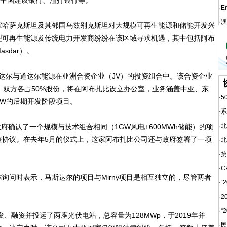
、中国建设银行、渣打银行等。
·
E
·
澳
哈萨克斯坦及其邻国乌兹别克斯坦对大规模可再生能源和储能开发兴
型可再生能源及传统电力开发商纷纷在该区域寻求机遇，其中包括阿布
sdar）。
达尔与道达尔能源在亚洲合资企业（JV）的投资组合中。该合资企业
，双方各占50%股份，将在阿布扎比设立办公室，业务涵盖中亚、东
·
5
GW的后期开发阶段项目。
·
系
·
北
府确认了一个规模与技术组合相同（1GW风电+600MWh储能）的项
资协议。在去年5月的仪式上，这家阿布扎比公司还与政府签署了一项
·
北
·
第
·
C
问时表示，马斯达尔的项目与Mirny项目是相互独立的，尽管两者
·
“
·
2
·
“
发、融资并投运了两座光伏电站，总容量为128MWp，于2019年并
·
民