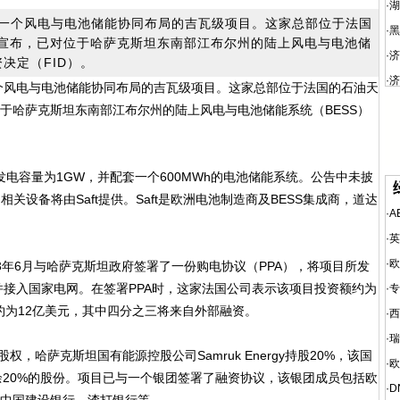
·
湖
一个风电与电池储能协同布局的吉瓦级项目。这家总部位于法国
·
黑
）宣布，已对位于哈萨克斯坦东南部江布尔州的陆上风电与电池储
·
济
资决定（FID）。
·
济
个风电与电池储能协同布局的吉瓦级项目。这家总部位于法国的石油天
位于哈萨克斯坦东南部江布尔州的陆上风电与电池储能系统（BESS）
发电容量为1GW，并配套一个600MWh的电池储能系统。公告中未披
设备将由Saft提供。Saft是欧洲电池制造商及BESS集成商，道达
·
A
·
英
·
欧
023年6月与哈萨克斯坦政府签署了一份购电协议（PPA），将项目所发
接入国家电网。在签署PPA时，这家法国公司表示该项目投资额约为
·
专
约为12亿美元，其中四分之三将来自外部融资。
·
西
·
瑞
，哈萨克斯坦国有能源控股公司Samruk Energy持股20%，该国
·
欧
有剩余20%的股份。项目已与一个银团签署了融资协议，该银团成员包括欧
·
D