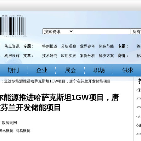
闻
焦点资讯
专题：
特别报道
分析观察
业界参考
绿色节能
专题：
答
务
机房设施
文章：
技术研究
应用实践
案例分析
解决方案
商情：
招
期刊
企业
展会
职场
供求
局：道达尔能源推进哈萨克斯坦1GW项目，唐宁在芬兰开发储能项目
·
保
尔能源推进哈萨克斯坦1GW项目，唐
·
中
在芬兰开发储能项目
·
中
·
人
来源：数智元网
·
湖
腾讯微博
网易微博
·
中