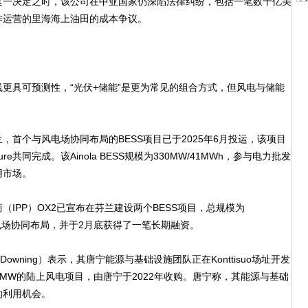
这一决定之时，该公司在中亚国家仍深陷法律纠纷，包括一笔数十亿美
作运营的里海海上油田的成本争议。
具可预测性，“光伏+储能”是更为常见的组合方式，但风电与储能
个与风电场协同布局的BESS项目已于2025年6月投运，该项目
ructure共同完成。该Ainola BESS规模为330MW/41MWh，参与电力批发
用市场。
PP）OX2已宣布在芬兰建设两个BESS项目，总规模为
的风电场协同布局，并于2月底获得了一笔长期融资。
ning）表示，其唐宁能源与基础设施团队正在Konttisuo场址开发
30MW的陆上风电项目，由唐宁于2022年收购。唐宁称，其能源与基础
的利用机会。